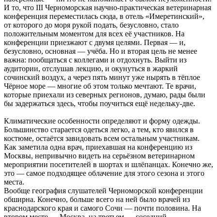
И то, что III Черноморская научно-практическая ветеринарная
конференция переместилась сюда, в отель «Имеретинский»,
от которого до моря рукой подать, безусловно, стало
положительным моментом для всех её участников. На
конференции приезжают с двумя целями. Первая — и,
безусловно, основная — учёба. Но и вторая цель не менее
важна: пообщаться с коллегами и отдохнуть. Выйти из
аудитории, отслушав лекцию, и окунуться в жаркий
сочинский воздух, а через пять минут уже нырять в тёплое
Чёрное море — многие об этом только мечтают. Те врачи,
которые приехали из северных регионов, думаю, рады были
бы задержаться здесь, чтобы поучиться ещё недельку-две.
Климатические особенности определяют и форму одежды.
Большинство старается одеться легко, а тем, кто явился в
костюме, остаётся завидовать всем остальным участникам.
Как заметила одна врач, приехавшая на конференцию из
Москвы, непривычно видеть на серьёзном ветеринарном
мероприятии посетителей в шортах и шлёпанцах. Конечно же,
это — самое подходящее облачение для этого сезона и этого
места.
Вообще география слушателей Черноморской конференции
обширна. Конечно, больше всего на ней было врачей из
краснодарского края и самого Сочи — почти половина. На
втором месте — Москва, на третьем — соседний