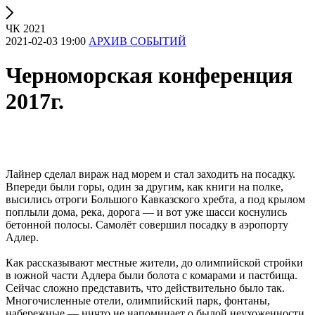
ЧК 2021
2021-02-03 19:00
АРХИВ СОБЫТИЙ
Черноморская конференция
2017г.
Лайнер сделал вираж над морем и стал заходить на посадку.
Впереди были горы, один за другим, как книги на полке,
высились отроги Большого Кавказского хребта, а под крылом
поплыли дома, река, дорога — и вот уже шасси коснулись
бетонной полосы. Самолёт совершил посадку в аэропорту
Адлер.
Как рассказывают местные жители, до олимпийской стройки
в южной части Адлера были болота с комарами и пастбища.
Сейчас сложно представить, что действительно было так.
Многочисленные отели, олимпийский парк, фонтаны,
набережные — ничто не напоминает о былой неухоженности.