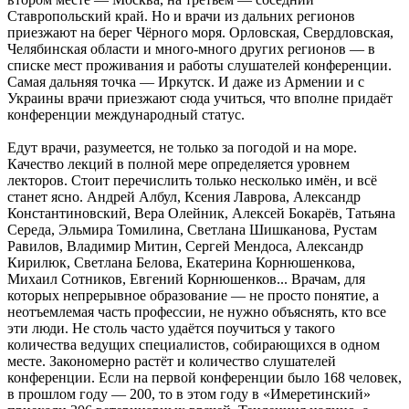
Ставропольский край. Но и врачи из дальних регионов
приезжают на берег Чёрного моря. Орловская, Свердловская,
Челябинская области и много-много других регионов — в
списке мест проживания и работы слушателей конференции.
Самая дальняя точка — Иркутск. И даже из Армении и с
Украины врачи приезжают сюда учиться, что вполне придаёт
конференции международный статус.
Едут врачи, разумеется, не только за погодой и на море.
Качество лекций в полной мере определяется уровнем
лекторов. Стоит перечислить только несколько имён, и всё
станет ясно. Андрей Албул, Ксения Лаврова, Александр
Константиновский, Вера Олейник, Алексей Бокарёв, Татьяна
Середа, Эльмира Томилина, Светлана Шишканова, Рустам
Равилов, Владимир Митин, Сергей Мендоса, Александр
Кирилюк, Светлана Белова, Екатерина Корнюшенкова,
Михаил Сотников, Евгений Корнюшенков... Врачам, для
которых непрерывное образование — не просто понятие, а
неотъемлемая часть профессии, не нужно объяснять, кто все
эти люди. Не столь часто удаётся поучиться у такого
количества ведущих специалистов, собирающихся в одном
месте. Закономерно растёт и количество слушателей
конференции. Если на первой конференции было 168 человек,
в прошлом году — 200, то в этом году в «Имеретинский»